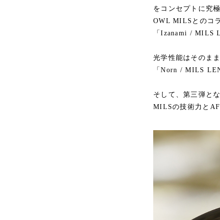
をコンセプトに究
OWL MILSとの
「Izanami / MILS
光学性能はそのま
「Norn / MILS L
そして、第三弾となる
MILSの技術力とA