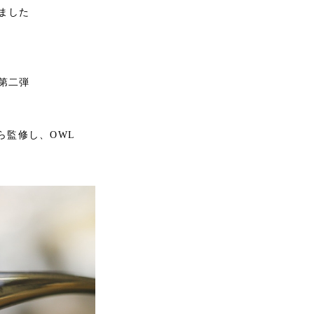
ました
第二弾
ら監修し、OWL