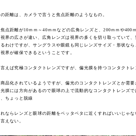
での距離は、カメラで言うと焦点距離のようなもの。
焦点距離が10ｍｍ～40ｍｍなどの広角レンズと、200ｍｍや40
る視界の広さが違い、広角レンズは視界の多くを切り取っていて、
いるわけですが、サングラスや眼鏡も同じレンズサイズ・形状なら
い視界が確保できるということです。
で言えば究極コンタクトレンズですが、偏光膜を持つコンタクトレ
は商品化されているようですが、偏光のコンタクトレンズとか需要
偏光膜には方向があるので眼球の上で流動的なコンタクトレンズで
と、ちょっと脱線
それならレンズと眼球の距離をベッタベタに近くすればいいじゃな
も言えない。