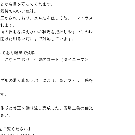
などから目を守ってくれます。
で気持ちのいい色味。
加工がされており、水や油をはじく他、コントラス
くれます。
水面の反射を抑え水中の状況を把握しやすいこのレ
、開けた明るい河川まで対応しています。
しており軽量で柔軟
ナになっており、付属のコード（ダイニーマ®）
ンプルの滑り止めラバーにより、高いフィット感を
です。
ル作成と修正を繰り返し完成した、現場主義の偏光
ださい。
をご覧ください】↓