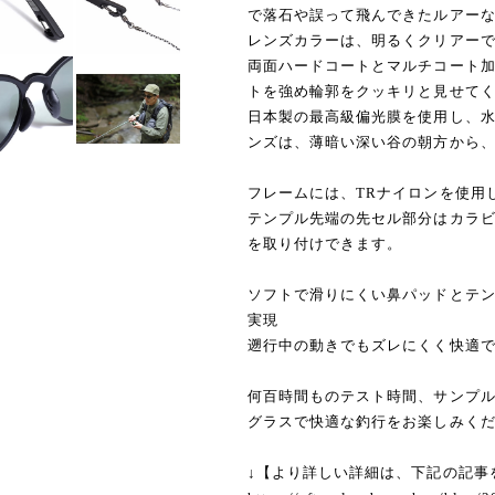
で落石や誤って飛んできたルアー
レンズカラーは、明るくクリアー
両面ハードコートとマルチコート
トを強め輪郭をクッキリと見せて
日本製の最高級偏光膜を使用し、
ンズは、薄暗い深い谷の朝方から
フレームには、TRナイロンを使用
テンプル先端の先セル部分はカラビ
を取り付けできます。
ソフトで滑りにくい鼻パッドとテ
実現
遡行中の動きでもズレにくく快適
何百時間ものテスト時間、サンプ
グラスで快適な釣行をお楽しみく
↓【より詳しい詳細は、下記の記事