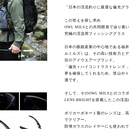
「日本の渓流釣りに最適な偏光グ
この答えを探し求め
OWL MILSとの共同開発で辿り着
究極の渓流用フィッシンググラス
日本の眼鏡産業の中心地である福井
ルミルズ）は、その高い技術力と
目のアイウエアーブランド。
「偏光＋ハイコントラストレンズ 」
界を確保してくれるため、登山や
適です。
そして、そのOWL MILSとのコ
LENS BRIGHTを搭載したこの
ポリカーボネート製のレンズは、
でクリアー。
防弾ガラスのレイヤーにも使われ