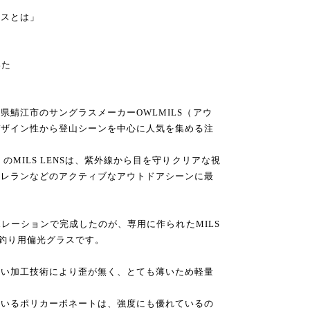
ラスとは」
いた
県鯖江市のサングラスメーカーOWLMILS（アウ
デザイン性から登山シーンを中心に人気を集める注
のMILS LENSは、紫外線から目を守りクリアな視
トレランなどのアクティブなアウトドアシーンに最
ラボレーションで完成したのが、専用に作られたMILS
渓流釣り用偏光グラスです。
高い加工技術により歪が無く、とても薄いため軽量
ているポリカーボネートは、強度にも優れているの