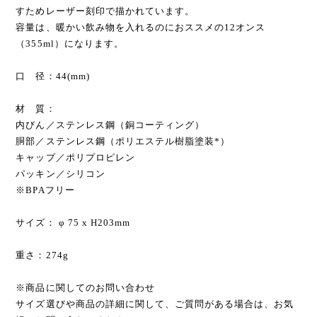
すためレーザー刻印で描かれています。
容量は、暖かい飲み物を入れるのにおススメの12オンス
（355ml）になります。
口 径：44(mm)
材 質：
内びん／ステンレス鋼（銅コーティング）
胴部／ステンレス鋼（ポリエステル樹脂塗装*）
キャップ／ポリプロピレン
パッキン／シリコン
※BPAフリー
サイズ： φ 75 x H203mm
重さ：274g
※商品に関してのお問い合わせ
サイズ選びや商品の詳細に関して、ご質問がある場合は、お気