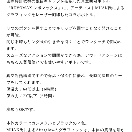
国際特許取得の独自キャップを搭載した真空断熱ボトル
『REVOMAX レボマックス』に、アーティストMHAK氏による
グラフィックをレーザー刻印したコラボボトル。
３つのボタンを押すことでキャップを回すことなく開けること
が可能。
閉じる時もリング状の引き金を引くことでワンタッチで閉めれ
ます。
スムーズなアクションで開閉ができる為、アウトドアシーンは
もちろん普段使いでも使いやすいボトルです。
真空断熱構造ですので保温・保冷性に優れ、長時間温度のキー
プをしてくれます。
保温力 / 64℃以上（6時間）
保冷力 / 7℃以下（6時間）
炭酸もOKです。
本体カラーはガンメタルとブラックの２色。
MHAK氏によるAfterglowのグラフィックは、本体の質感を活か