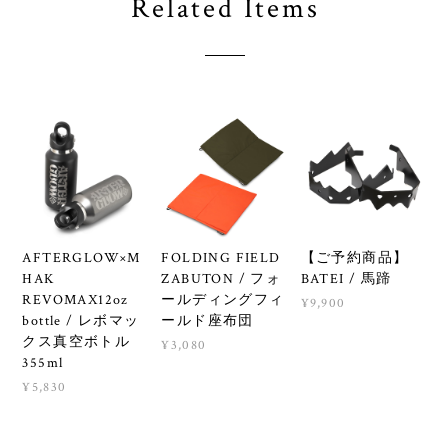
Related Items
AFTERGLOW×M
FOLDING FIELD
【ご予約商品】
HAK
ZABUTON / フォ
BATEI / 馬蹄
REVOMAX12oz
ールディングフィ
¥9,900
bottle / レボマッ
ールド座布団
クス真空ボトル
¥3,080
355ml
¥5,830