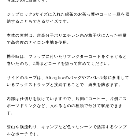
ち運ぶのに最適です。
ジップロックSサイズに入れた緑茶のお茶っ葉やコーヒー豆を収
納することもできるサイズです。
本体の素材は、超高分子ポリエチレン糸が格子状に入った軽量
で高強度のナイロン生地を使用。
携帯時は、フラップに付いたリフレクターコードをぐるぐると
巻いたのち、2周ほどコードを撚って留めてください。
サイドのループは、Afterglowのバッグやアパレル類に多用して
いるフックストラップと接続することで、紛失を防ぎます。
内部は仕切りを設けていますので、片側にコーヒー、片側にス
ポーツドリンクなど、入れるものの種類で分けて収納できま
す。
登山や渓流釣り、キャンプなど色々なシーンで活躍するシンプ
ルなポーチです。