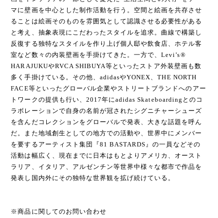
マに壁画を中心とした制作活動を行う。空間と絵画を共存させ
ることは絵画そのものを雰囲気として認識させる必要性がある
と考え、抽象表現にこだわったスタイルを追求。曲線で構築し
反復する独特なスタイルを作り上げ個人邸や飲食店、ホテル客
室など数々の内装壁画を手掛けてきた。一方で、Levi’s®
HARAJUKUやRVCA SHIBUYA等といったストア外装壁画も数
多く手掛けている。その他、adidasやYONEX、THE NORTH
FACE等といったグローバル企業やストリートブランドへのアー
トワークの提供も行い、2017年にadidas Skateboardingとのコ
ラボレーションで自身の名前が冠されたシグニチャーシューズ
を含んだコレクションをグローバルで発表、大きな話題を呼ん
だ。また地域創生としての地方での活動や、世界中にメンバー
を要するアーティスト集団『81 BASTARDS』の一員などその
活動は幅広く、現在までに日本はもとよりアメリカ、オースト
ラリア、イタリア、アルゼンチン等世界中様々な都市で作品を
発表し国内外にその独特な世界観を拡げ続けている。
※商品に関してのお問い合わせ