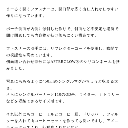
まーるく開くファスナーは、開口部が広く出し入れがしやすい
作りになっています。
ポーチ側面が内側に傾斜した作りで、斜面など不安定な場所で
開け閉めしても内容物が転げ落ちにくい構造です。
ファスナーの引手には、リフレクターコードを使用し、暗闇で
の視認性を高めています。
側面縫い合わせ部分にはAFTERGLOWⓇのシリコンネームを挟
みました。
写真にもあるように450mlのシングルマグがちょうど収まる太
さ。
さらにシングルバーナーと110のOD缶、ライター、カトラリー
などを収納できるサイズ感です。
それ以外にもコーヒーミルとコーヒー豆、ドリッパー、フィル
ターを入れて山コーヒーセットを作っても良いですし、アメニ
ティーグッズ入れ、行動食入れなどなど